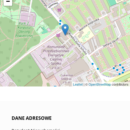
−
Leaflet
| ©
OpenStreetMap
contributors
DANE ADRESOWE