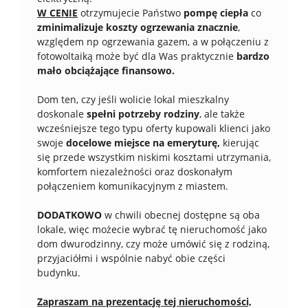
W CENIE
otrzymujecie Państwo
pompę ciepła
co
zminimalizuje koszty ogrzewania znacznie
,
względem np ogrzewania gazem, a w połączeniu z
fotowoltaiką może być dla Was praktycznie
bardzo
mało obciążające finansowo.
Dom ten, czy jeśli wolicie lokal mieszkalny
doskonale
spełni potrzeby rodziny
, ale także
wcześniejsze tego typu oferty kupowali klienci jako
swoje
docelowe miejsce na emeryturę,
kierując
się przede wszystkim niskimi kosztami utrzymania,
komfortem niezależności oraz doskonałym
połączeniem komunikacyjnym z miastem.
DODATKOWO
w chwili obecnej dostępne są oba
lokale, więc możecie wybrać tę nieruchomość jako
dom dwurodzinny, czy może umówić się z rodziną,
przyjaciółmi i wspólnie nabyć obie części
budynku.
Zapraszam na prezentację tej nieruchomości,