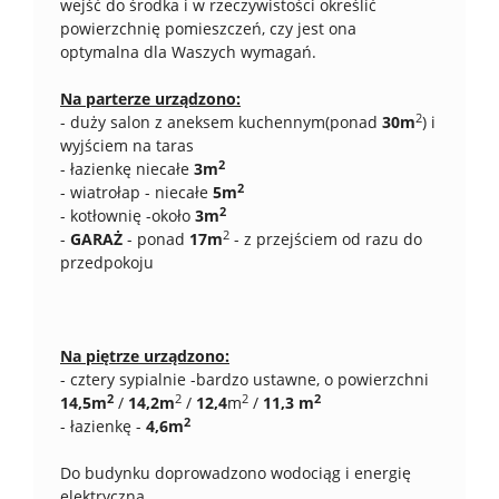
wejść do środka i w rzeczywistości określić
powierzchnię pomieszczeń, czy jest ona
optymalna dla Waszych wymagań.
Na parterze urządzono:
2
- duży salon z aneksem kuchennym(ponad
30m
) i
wyjściem na taras
2
- łazienkę niecałe
3m
2
- wiatrołap - niecałe
5m
2
- kotłownię -około
3m
2
-
GARAŻ
- ponad
17m
- z przejściem od razu do
przedpokoju
Na piętrze urządzono:
- cztery sypialnie -bardzo ustawne, o powierzchni
2
2
2
2
14,5m
/
14,2m
/
12,4
m
/
11,3 m
2
- łazienkę -
4,6m
Do budynku doprowadzono wodociąg i energię
elektryczną.