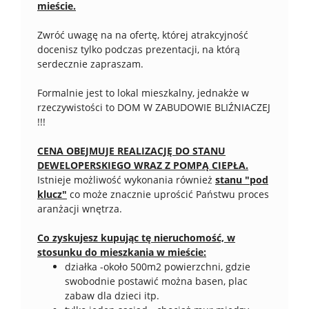
mieście.
Zwróć uwagę na na ofertę, której atrakcyjność
docenisz tylko podczas prezentacji, na którą
serdecznie zapraszam.
Formalnie jest to lokal mieszkalny, jednakże w
rzeczywistości to DOM W ZABUDOWIE BLIŹNIACZEJ
!!!
CENA OBEJMUJE REALIZACJĘ DO STANU
DEWELOPERSKIEGO WRAZ Z POMPĄ CIEPŁA.
Istnieje możliwość wykonania również
stanu "pod
klucz"
co może znacznie uprościć Państwu proces
aranżacji wnętrza.
Co zyskujesz kupując tę nieruchomość, w
stosunku do mieszkania w mieście:
działka -około 500m2 powierzchni, gdzie
swobodnie postawić można basen, plac
zabaw dla dzieci itp.