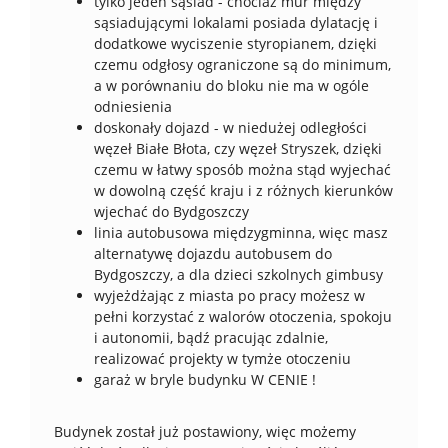
tylko jeden sąsiad - chociaż mur między
sąsiadującymi lokalami posiada dylatację i
dodatkowe wyciszenie styropianem, dzięki
czemu odgłosy ograniczone są do minimum,
a w porównaniu do bloku nie ma w ogóle
odniesienia
doskonały dojazd - w niedużej odległości
węzeł Białe Błota, czy węzeł Stryszek, dzięki
czemu w łatwy sposób można stąd wyjechać
w dowolną część kraju i z różnych kierunków
wjechać do Bydgoszczy
linia autobusowa międzygminna, więc masz
alternatywę dojazdu autobusem do
Bydgoszczy, a dla dzieci szkolnych gimbusy
wyjeżdżając z miasta po pracy możesz w
pełni korzystać z walorów otoczenia, spokoju
i autonomii, bądź pracując zdalnie,
realizować projekty w tymże otoczeniu
garaż w bryle budynku W CENIE !
Budynek został już postawiony, więc możemy